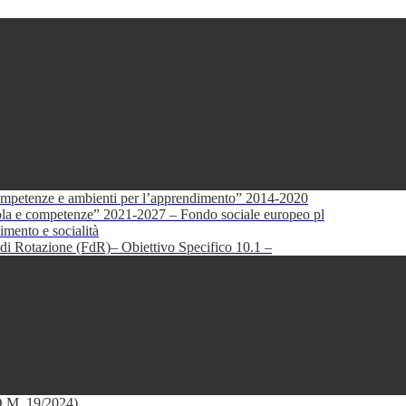
petenze e ambienti per l’apprendimento” 2014-2020
e competenze” 2021-2027 – Fondo sociale europeo pl
mento e socialità
di Rotazione (FdR)– Obiettivo Specifico 10.1 –
(D.M. 19/2024)