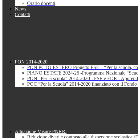
Orario docenti
News
Contatti
PON 2014-2020
PON PCTO ESTERO Progetto FSE – “Per la scuola, com
PIANO ESTATE 2024-25 -Programma Nazionale “Scuola 
PON "Per la scuola" 2014-2020 - FSE e FDR - Apprendi
POC “Per la Scuola” 2014-2020 finanziato con il Fondo 
Attuazione Misure PNRR
Riduzione divari e contrasto alla dispersione scolastica 