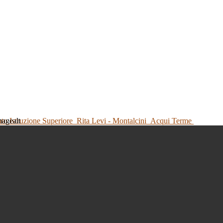
tuto Istruzione Superiore
Rita Levi - Montalcini
Acqui Terme