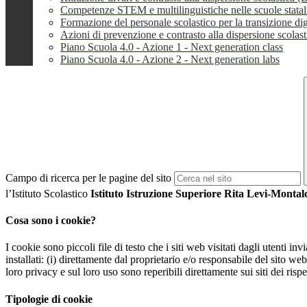
Competenze STEM e multilinguistiche nelle scuole stata
Formazione del personale scolastico per la transizione dig
Azioni di prevenzione e contrasto alla dispersione scola
Piano Scuola 4.0 - Azione 1 - Next generation class
Piano Scuola 4.0 - Azione 2 - Next generation labs
Campo di ricerca per le pagine del sito
l’Istituto Scolastico
Istituto Istruzione Superiore Rita Levi-Monta
Cosa sono i cookie?
I cookie sono piccoli file di testo che i siti web visitati dagli utenti i
installati: (i) direttamente dal proprietario e/o responsabile del sito web 
loro privacy e sul loro uso sono reperibili direttamente sui siti dei rispet
Tipologie di cookie