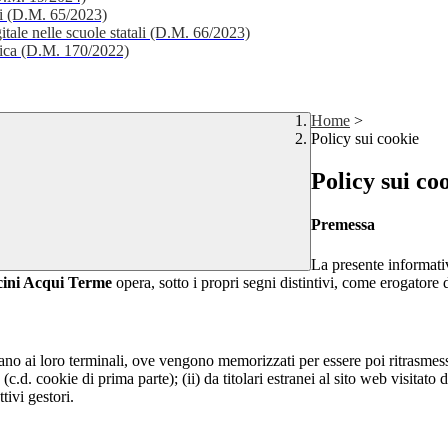
li (D.M. 65/2023)
itale nelle scuole statali (D.M. 66/2023)
stica (D.M. 170/2022)
Home
>
Policy sui cookie
Policy sui co
Premessa
La presente informativ
lcini Acqui Terme
opera, sotto i propri segni distintivi, come erogatore d
nviano ai loro terminali, ove vengono memorizzati per essere poi ritrasmessi
(c.d. cookie di prima parte); (ii) da titolari estranei al sito web visitato 
tivi gestori.