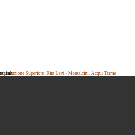
tuto Istruzione Superiore
Rita Levi - Montalcini
Acqui Terme