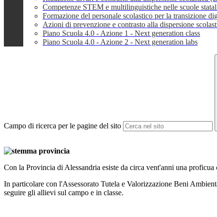
Competenze STEM e multilinguistiche nelle scuole stata
Formazione del personale scolastico per la transizione dig
Azioni di prevenzione e contrasto alla dispersione scola
Piano Scuola 4.0 - Azione 1 - Next generation class
Piano Scuola 4.0 - Azione 2 - Next generation labs
Campo di ricerca per le pagine del sito
Con la Provincia di Alessandria esiste da circa vent'anni una proficua
In particolare con l'Assessorato Tutela e Valorizzazione Beni Ambiental
seguire gli allievi sul campo e in classe.