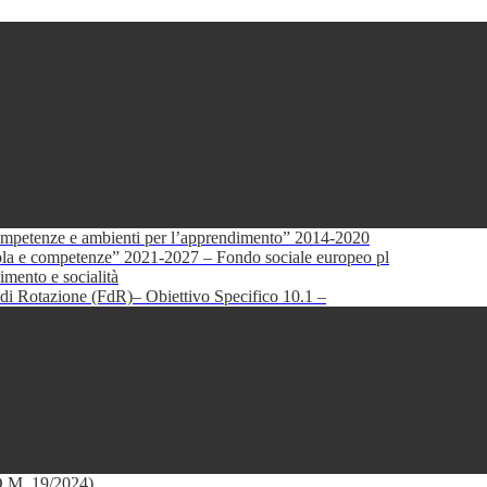
petenze e ambienti per l’apprendimento” 2014-2020
e competenze” 2021-2027 – Fondo sociale europeo pl
mento e socialità
di Rotazione (FdR)– Obiettivo Specifico 10.1 –
(D.M. 19/2024)