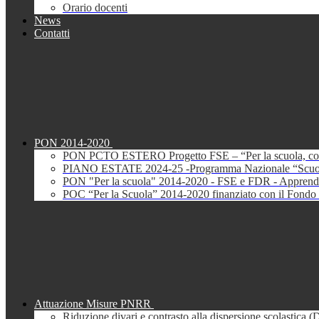
Orario docenti
News
Contatti
PON 2014-2020
PON PCTO ESTERO Progetto FSE – “Per la scuola, com
PIANO ESTATE 2024-25 -Programma Nazionale “Scuola 
PON "Per la scuola" 2014-2020 - FSE e FDR - Apprendi
POC “Per la Scuola” 2014-2020 finanziato con il Fondo 
Attuazione Misure PNRR
Riduzione divari e contrasto alla dispersione scolastica 