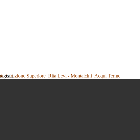
tuto Istruzione Superiore
Rita Levi - Montalcini
Acqui Terme