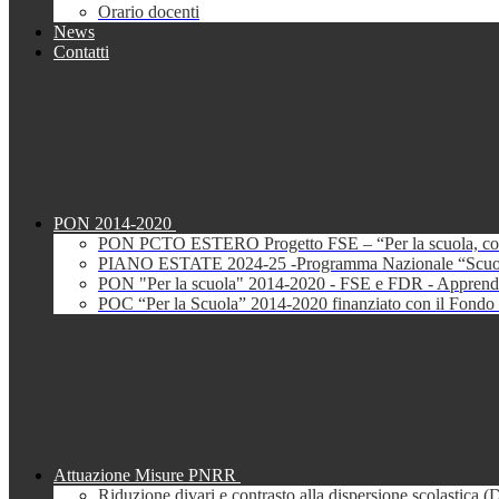
Orario docenti
News
Contatti
PON 2014-2020
PON PCTO ESTERO Progetto FSE – “Per la scuola, com
PIANO ESTATE 2024-25 -Programma Nazionale “Scuola 
PON "Per la scuola" 2014-2020 - FSE e FDR - Apprendi
POC “Per la Scuola” 2014-2020 finanziato con il Fondo 
Attuazione Misure PNRR
Riduzione divari e contrasto alla dispersione scolastica 