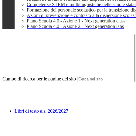
Competenze STEM e multilinguistiche nelle scuole stata
Formazione del personale scolastico per la transizione dig
Azioni di prevenzione e contrasto alla dispersione scola
Piano Scuola 4.0 - Azione 1 - Next generation class
Piano Scuola 4.0 - Azione 2 - Next generation labs
Campo di ricerca per le pagine del sito
Libri di testo a.s. 2026/2027