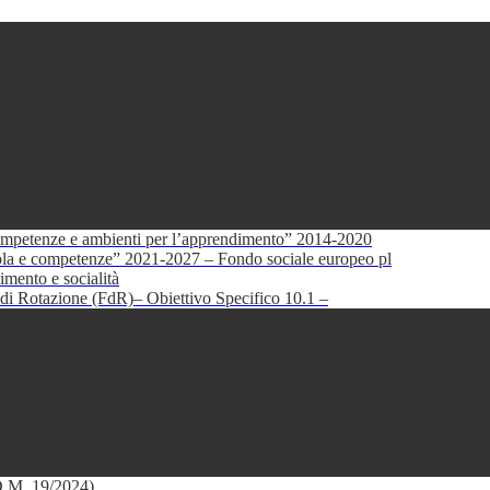
petenze e ambienti per l’apprendimento” 2014-2020
e competenze” 2021-2027 – Fondo sociale europeo pl
mento e socialità
di Rotazione (FdR)– Obiettivo Specifico 10.1 –
(D.M. 19/2024)