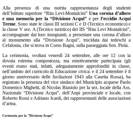
Alla presenza di una nutrita rappresentanza degli studenti
dell’Istituto superiore “Rita Levi-Montalcini”
Una corona d’alloro
e una memoria per la “Divisione Acqui”
e per
l’eccidio Acqui
Terme
. Sono state le classi III sezioni C e D (Tecnico economico) e
la classe V sez. A (Tecnico turistico) del IIS “Rita Levi Montalcini”,
accompagnate dai loro insegnanti, a presentare una corona d’alloro
al monumento alla “Divisione Acqui”, trucidata dai tedeschi a
Cefalonia, che si trova in Corso Bagni, sulla passeggiata Sen. Piola.
La cerimonia, svoltasi venerdì 24 settembre, alle ore 12 con la
dovuta estrema compostezza, ma emotivamente partecipata (gli
eventi erano stati, infatti, adeguatamente approfonditi in classe,
nell’ambito del curricolo di Educazione civica: e il 24 settembre è il
giorno anniversario delle fucilazioni 1943 alla Casetta Rossa), ha
registrato la presenza del vice sindaco del Municipio acquese Paolo
Domenico Mighetti, di Nicolas Biasiolo per la sez. locale della Ass.
Nazionale “Divisione Acqui”, dell’Anpi provinciale e locale, con
Roberto Rossi e Adriano Icardi, dei rappresentanti delle associazioni
d’arma.
Cerimonia per la "Divisione Acqui"