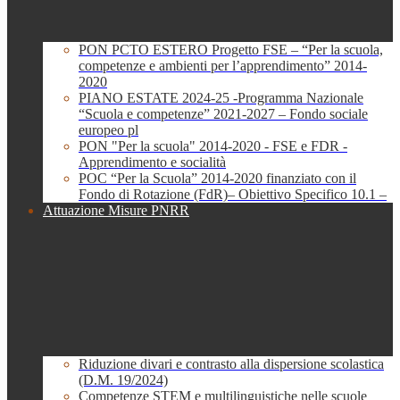
PON PCTO ESTERO Progetto FSE – “Per la scuola,
competenze e ambienti per l’apprendimento” 2014-
2020
PIANO ESTATE 2024-25 -Programma Nazionale
“Scuola e competenze” 2021-2027 – Fondo sociale
europeo pl
PON "Per la scuola" 2014-2020 - FSE e FDR -
Apprendimento e socialità
POC “Per la Scuola” 2014-2020 finanziato con il
Fondo di Rotazione (FdR)– Obiettivo Specifico 10.1 –
Attuazione Misure PNRR
Riduzione divari e contrasto alla dispersione scolastica
(D.M. 19/2024)
Competenze STEM e multilinguistiche nelle scuole