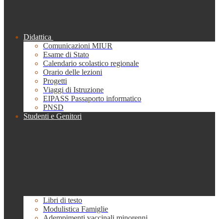
Didattica
Comunicazioni MIUR
Esame di Stato
Calendario scolastico regionale
Orario delle lezioni
Progetti
Viaggi di Istruzione
EIPASS Passaporto informatico
PNSD
Studenti e Genitori
Libri di testo
Modulistica Famiglie
Adempimenti vaccinali minorenni