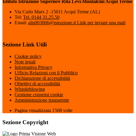
Istituto Istruzione Superiore Rita Levi-Montalcini Acqui Terme
Via Carlo Marx 2 -15011 Acqui Terme (AL)
Tel:
Tel. 0144 31.25.50
Email:
alis003006@istruzione.it
Link per inviare una mail
Sezione Link Utili
Cookie policy
Note legali
Informativa Privacy
Ufficio Relazioni con il Pubblico
Dichiarazione di accessibilità
Obiettivi di accessibilità
Whistleblowing
Gestione consensi cookie
Amministrazione trasparente
Pagina visualizzata
1508
volte
Sezione Copyright