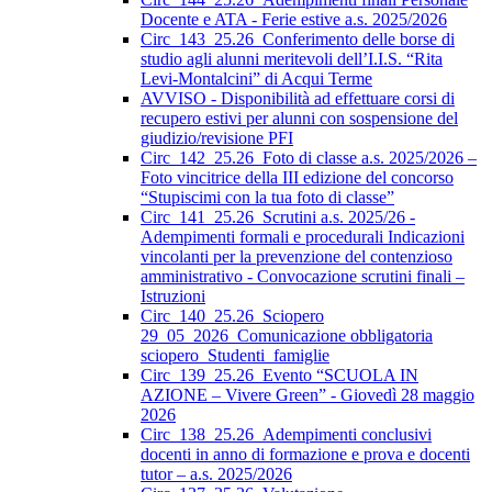
Docente e ATA - Ferie estive a.s. 2025/2026
Circ_143_25.26_Conferimento delle borse di
studio agli alunni meritevoli dell’I.I.S. “Rita
Levi-Montalcini” di Acqui Terme
AVVISO - Disponibilità ad effettuare corsi di
recupero estivi per alunni con sospensione del
giudizio/revisione PFI
Circ_142_25.26_Foto di classe a.s. 2025/2026 –
Foto vincitrice della III edizione del concorso
“Stupiscimi con la tua foto di classe”
Circ_141_25.26_Scrutini a.s. 2025/26 -
Adempimenti formali e procedurali Indicazioni
vincolanti per la prevenzione del contenzioso
amministrativo - Convocazione scrutini finali –
Istruzioni
Circ_140_25.26_Sciopero
29_05_2026_Comunicazione obbligatoria
sciopero_Studenti_famiglie
Circ_139_25.26_Evento “SCUOLA IN
AZIONE – Vivere Green” - Giovedì 28 maggio
2026
Circ_138_25.26_Adempimenti conclusivi
docenti in anno di formazione e prova e docenti
tutor – a.s. 2025/2026