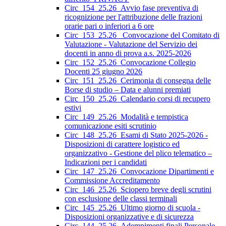
Circ_154_25.26_Avvio fase preventiva di
ricognizione per l'attribuzione delle frazioni
orarie pari o inferiori a 6 ore
Circ_153_25.26_ Convocazione del Comitato di
Valutazione - Valutazione del Servizio dei
docenti in anno di prova a.s. 2025-2026
Circ_152_25.26_Convocazione Collegio
Docenti 25 giugno 2026
Circ_151_25.26_Cerimonia di consegna delle
Borse di studio – Data e alunni premiati
Circ_150_25.26_Calendario corsi di recupero
estivi
Circ_149_25.26_Modalità e tempistica
comunicazione esiti scrutinio
Circ_148_25.26_Esami di Stato 2025-2026 -
Disposizioni di carattere logistico ed
organizzativo - Gestione del plico telematico –
Indicazioni per i candidati
Circ_147_25.26_Convocazione Dipartimenti e
Commissione Accreditamento
Circ_146_25.26_Sciopero breve degli scrutini
con esclusione delle classi terminali
Circ_145_25.26_Ultimo giorno di scuola -
Disposizioni organizzative e di sicurezza
Circ_144_25.26_Adempimenti finali Personale