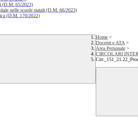
li (D.M. 65/2023)
itale nelle scuole statali (D.M. 66/2023)
stica (D.M. 170/2022)
Home
>
Docenti e ATA
>
Area Personale
>
CIRCOLARI INTERN
Circ_151_21.22_Proc