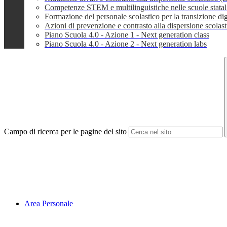
Competenze STEM e multilinguistiche nelle scuole stata
Formazione del personale scolastico per la transizione dig
Azioni di prevenzione e contrasto alla dispersione scola
Piano Scuola 4.0 - Azione 1 - Next generation class
Piano Scuola 4.0 - Azione 2 - Next generation labs
Campo di ricerca per le pagine del sito
Area Personale