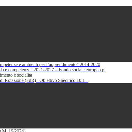
petenze e ambienti per l’apprendimento” 2014-2020
e competenze” 2021-2027 – Fondo sociale europeo pl
mento e socialità
di Rotazione (FdR)– Obiettivo Specifico 10.1 –
(D.M. 19/2024)