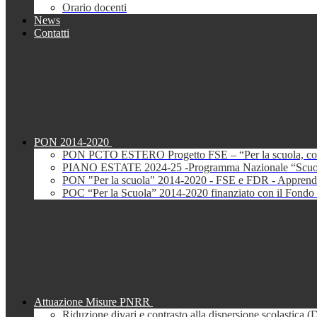
Orario docenti
News
Contatti
PON 2014-2020
PON PCTO ESTERO Progetto FSE – “Per la scuola, com
PIANO ESTATE 2024-25 -Programma Nazionale “Scuola 
PON "Per la scuola" 2014-2020 - FSE e FDR - Apprendi
POC “Per la Scuola” 2014-2020 finanziato con il Fondo 
Attuazione Misure PNRR
Riduzione divari e contrasto alla dispersione scolastica 