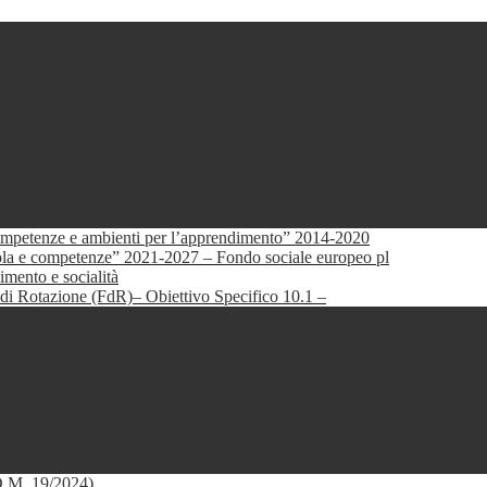
petenze e ambienti per l’apprendimento” 2014-2020
e competenze” 2021-2027 – Fondo sociale europeo pl
mento e socialità
di Rotazione (FdR)– Obiettivo Specifico 10.1 –
(D.M. 19/2024)