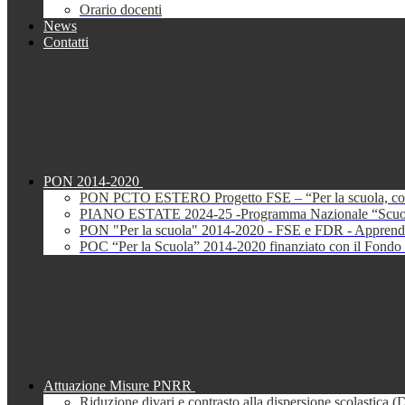
Orario docenti
News
Contatti
PON 2014-2020
PON PCTO ESTERO Progetto FSE – “Per la scuola, com
PIANO ESTATE 2024-25 -Programma Nazionale “Scuola 
PON "Per la scuola" 2014-2020 - FSE e FDR - Apprendi
POC “Per la Scuola” 2014-2020 finanziato con il Fondo 
Attuazione Misure PNRR
Riduzione divari e contrasto alla dispersione scolastica 