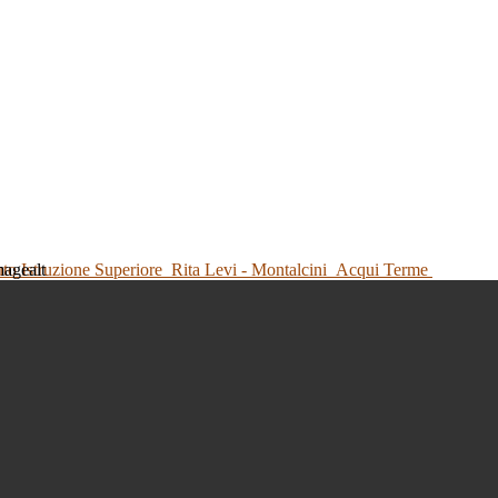
tuto Istruzione Superiore
Rita Levi - Montalcini
Acqui Terme