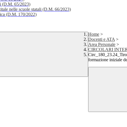
li (D.M. 65/2023)
itale nelle scuole statali (D.M. 66/2023)
stica (D.M. 170/2022)
Home
>
Docenti e ATA
>
Area Personale
>
CIRCOLARI INTERN
Circ_180_23.24_Tirocin
formazione iniziale d