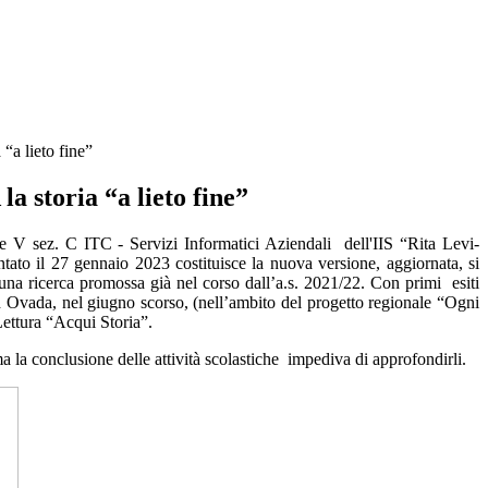
 “a lieto fine”
la storia “a lieto fine”
se V sez. C ITC - Servizi Informatici Aziendali
dell'IIS “Rita Levi-
tato il 27 gennaio 2023 costituisce la nuova versione, aggiornata, si
 una ricerca promossa già nel corso dall’a.s. 2021/22. Con primi
esiti
ad Ovada, nel giugno scorso, (nell’ambito del progetto regionale “Ogni
Lettura “Acqui Storia”.
 la conclusione delle attività scolastiche
impediva di approfondirli.