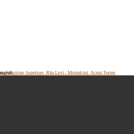
tuto Istruzione Superiore
Rita Levi - Montalcini
Acqui Terme