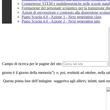
Competenze STEM e multilinguistiche nelle scuole stata
Formazione del personale scolastico per la transizione dig
Azioni di prevenzione e contrasto alla dispersione scola
Piano Scuola 4.0 - Azione 1 - Next generation class
Piano Scuola 4.0 - Azione 2 - Next generation labs
Campo di ricerca per le pagine del sito
giorno è il giorno della memoria”)
e, poi, restituiti ad ottobre, nella s
Questa prima fase dell’indagine
suggeriva agli allievi, infatti, tanti 