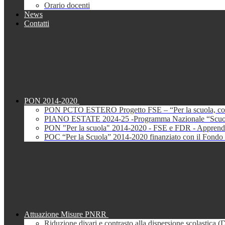
Orario docenti
News
Contatti
PON 2014-2020
PON PCTO ESTERO Progetto FSE – “Per la scuola, com
PIANO ESTATE 2024-25 -Programma Nazionale “Scuola 
PON "Per la scuola" 2014-2020 - FSE e FDR - Apprendi
POC “Per la Scuola” 2014-2020 finanziato con il Fondo 
Attuazione Misure PNRR
Riduzione divari e contrasto alla dispersione scolastica 