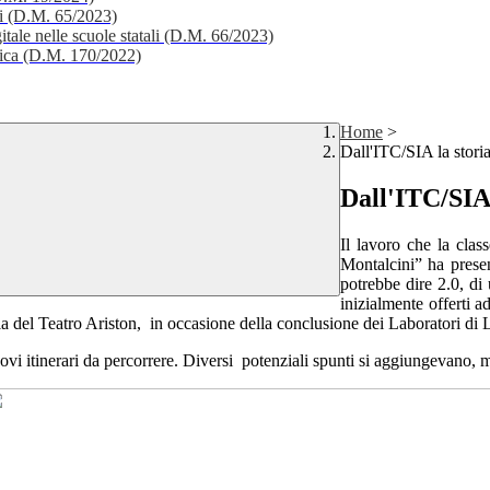
li (D.M. 65/2023)
itale nelle scuole statali (D.M. 66/2023)
stica (D.M. 170/2022)
Home
>
Dall'ITC/SIA la storia
Dall'ITC/SIA 
Il lavoro che la clas
Montalcini” ha presen
potrebbe dire 2.0, di
inizialmente offerti 
ala del Teatro Ariston,
in occasione della conclusione dei Laboratori di 
nuovi itinerari da percorrere. Diversi
potenziali spunti si aggiungevano, ma