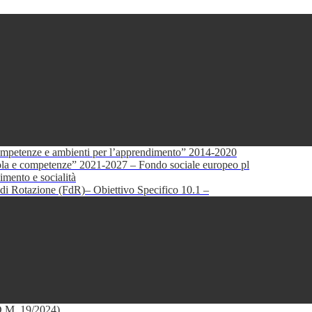
petenze e ambienti per l’apprendimento” 2014-2020
e competenze” 2021-2027 – Fondo sociale europeo pl
mento e socialità
di Rotazione (FdR)– Obiettivo Specifico 10.1 –
(D.M. 19/2024)