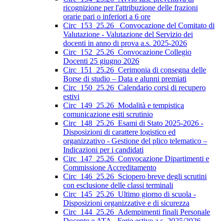
ricognizione per l'attribuzione delle frazioni
orarie pari o inferiori a 6 ore
Circ_153_25.26_ Convocazione del Comitato di
Valutazione - Valutazione del Servizio dei
docenti in anno di prova a.s. 2025-2026
Circ_152_25.26_Convocazione Collegio
Docenti 25 giugno 2026
Circ_151_25.26_Cerimonia di consegna delle
Borse di studio – Data e alunni premiati
Circ_150_25.26_Calendario corsi di recupero
estivi
Circ_149_25.26_Modalità e tempistica
comunicazione esiti scrutinio
Circ_148_25.26_Esami di Stato 2025-2026 -
Disposizioni di carattere logistico ed
organizzativo - Gestione del plico telematico –
Indicazioni per i candidati
Circ_147_25.26_Convocazione Dipartimenti e
Commissione Accreditamento
Circ_146_25.26_Sciopero breve degli scrutini
con esclusione delle classi terminali
Circ_145_25.26_Ultimo giorno di scuola -
Disposizioni organizzative e di sicurezza
Circ_144_25.26_Adempimenti finali Personale
Docente e ATA - Ferie estive a.s. 2025/2026