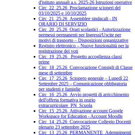
d'istituto annuali a.s. 2025-26 Istruzioni operative
Circ_22_25.26_Proclamazione scioperi del
03/10/2025 e 10/10/2025
Circ_21_25.26_Assemblee sindacali - IN
ORARIO DI SERVIZIO
Circ_20_25.26_Orari scolastici - Autorizzazione
permessi permanenti per Ingressi/Uscite per
motivi di trasporto – Disposizioni organizzative
Registro elettronico – Nuove funzionalità per la
registrazione dei voti
Circ_19_25.26_ Progetto accoglienza classi
prime
Circ_18_25.26_Convocazione Consigli di Classe
mese di settembre
Circ_17_25.26_Sciopero generale – Lunedì 22
Settembre 2025 – Comunicazione obbligatoria
per studenti e famiglie
Circ_16_25.26_Avvio progetti di arricchimento
dell'offerta formativa in orario
extracurricolare_PN_Scuola
Circ_15_25.26_Attivazione account Google
Workspace for Education - Account Moodle
Circ_14_25.26_Convocazione Collegio Docenti
plenario 23 settembre 2025
Circ_13_25.26_PERMANENTE_Adempimenti