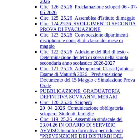
2026
Circ_126_25.26_Proclamazione scioperi 06 - 07-
05-2026
Circ_125_25.26_Assemblea d'Istituto di maggio
Circ_124.25.26_SVOLGIMENTO SECONDA
PROVA DI EVACUAZIONE
Circ_123_25.26_Convocazione dipartimenti
disciplinari e consigli di classe del mese di
maggio
Circ_122_25.26_Adozione dei libri di testo -
Determinazione dei tetti di spesa nella scuola
secondaria anno scolastico 2026-2027
Circ_121_25.26_Adempimenti Classi Quinte –
Esame di Maturità 2026 - Predisposizione
Documento del 15 Maggio e Simulazione Prova
Orale
PUBBLICAZIONE_GRADUATORIA
DEFINITIVA SOVRANNUMERARI
Circ_120_25.26_Sciopero
20_04_2026_Comunicazione obbligatoria
sciopero_Studenti_famiglie
Circ_119_25.26_Assemblea sindacale del
23.04.26 IN ORARIO DI SERVIZIO
AVVISO-Incontro formativo per i docenti
"PREVENZIONE DEI DISTURBI DEL