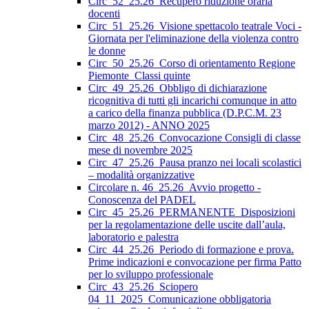
Circ_52_25.26_Recupero riduzione oraria
docenti
Circ_51_25.26_Visione spettacolo teatrale Voci -
Giornata per l'eliminazione della violenza contro
le donne
Circ_50_25.26_Corso di orientamento Regione
Piemonte_Classi quinte
Circ_49_25.26_Obbligo di dichiarazione
ricognitiva di tutti gli incarichi comunque in atto
a carico della finanza pubblica (D.P.C.M. 23
marzo 2012) - ANNO 2025
Circ_48_25.26_Convocazione Consigli di classe
mese di novembre 2025
Circ_47_25.26_Pausa pranzo nei locali scolastici
– modalità organizzative
Circolare n. 46_25.26_Avvio progetto -
Conoscenza del PADEL
Circ_45_25.26_PERMANENTE_Disposizioni
per la regolamentazione delle uscite dall’aula,
laboratorio e palestra
Circ_44_25.26_Periodo di formazione e prova.
Prime indicazioni e convocazione per firma Patto
per lo sviluppo professionale
Circ_43_25.26_Sciopero
04_11_2025_Comunicazione obbligatoria