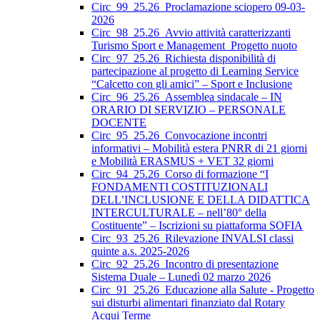
Circ_99_25.26_Proclamazione sciopero 09-03-
2026
Circ_98_25.26_Avvio attività caratterizzanti
Turismo Sport e Management_Progetto nuoto
Circ_97_25.26_Richiesta disponibilità di
partecipazione al progetto di Learning Service
“Calcetto con gli amici” – Sport e Inclusione
Circ_96_25.26_Assemblea sindacale – IN
ORARIO DI SERVIZIO – PERSONALE
DOCENTE
Circ_95_25.26_Convocazione incontri
informativi – Mobilità estera PNRR di 21 giorni
e Mobilità ERASMUS + VET 32 giorni
Circ_94_25.26_Corso di formazione “I
FONDAMENTI COSTITUZIONALI
DELL’INCLUSIONE E DELLA DIDATTICA
INTERCULTURALE – nell’80° della
Costituente” – Iscrizioni su piattaforma SOFIA
Circ_93_25.26_Rilevazione INVALSI classi
quinte a.s. 2025-2026
Circ_92_25.26_Incontro di presentazione
Sistema Duale – Lunedì 02 marzo 2026
Circ_91_25.26_Educazione alla Salute - Progetto
sui disturbi alimentari finanziato dal Rotary
Acqui Terme