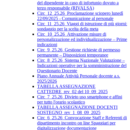
del dipendente in caso di infortunio dovuto a
terzo responsabile (RIVALSA)
Circ_12_25.26_Proclamazione sciopero lunedì
22/09/2025 - Comunicazione al personale
Circ_11_25.26_Viaggi di istruzione di più giorni:
sondaggio per la scelta della meta
Circ_10_25.26_Attivazione misure di
personalizzazione ed individualizzazione – Prime
indicazioni
Circ_9_25.26_Gestione richieste di permesso
permanente – Disposizioni temporanee
Circ_8_25.26_Sistema Nazionale Valutazione –
Indicazioni operative per la somministrazione del
Questionario Docente
Piano Annuale Attività Personale docente a.s.
2025/2026
TABELLA ASSEGNAZIONE
CATTEDRE_rev_02 del 10_09_2025
Circ_7_25.26_Divieto uso smartphone e affini
per tutto l'orario scolastico
TABELLA ASSEGNAZIONE DOCENTI
SOSTEGNO_rev_1_08_09_2025
Circ_6_25.26_Convocazione Staff e Referenti di
dipartimento incontro on line Spaggiari per
digitalizzazione documentazione