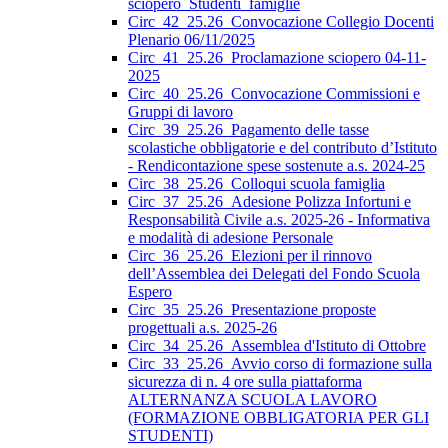
sciopero_Studenti_famiglie
Circ_42_25.26_Convocazione Collegio Docenti
Plenario 06/11/2025
Circ_41_25.26_Proclamazione sciopero 04-11-
2025
Circ_40_25.26_Convocazione Commissioni e
Gruppi di lavoro
Circ_39_25.26_Pagamento delle tasse
scolastiche obbligatorie e del contributo d’Istituto
- Rendicontazione spese sostenute a.s. 2024-25
Circ_38_25.26_Colloqui scuola famiglia
Circ_37_25.26_Adesione Polizza Infortuni e
Responsabilità Civile a.s. 2025-26 - Informativa
e modalità di adesione Personale
Circ_36_25.26_Elezioni per il rinnovo
dell’Assemblea dei Delegati del Fondo Scuola
Espero
Circ_35_25.26_Presentazione proposte
progettuali a.s. 2025-26
Circ_34_25.26_Assemblea d'Istituto di Ottobre
Circ_33_25.26_Avvio corso di formazione sulla
sicurezza di n. 4 ore sulla piattaforma
ALTERNANZA SCUOLA LAVORO
(FORMAZIONE OBBLIGATORIA PER GLI
STUDENTI)