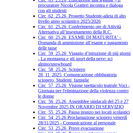
procuratore Nicola Gratteri incontra e dialoga
con gli studenti
Circ_62_25.26_Progetto Studente-atleta di alto
livello anno scolastico 2025/2026
Circ_61_25.26_Conferimento ore di Attività
Alternativa all’insegnamento della R.C.
Circ_60_25.26_ESAME DI MATURITA' –
Domanda di ammissione all’esame e pagamento
delle tasse
Circ_59_25.26_Viaggio d’istruzione di più giorni
- La montagna e gli sport della neve: sci
alpino/snowboard
Circ_58_25.26_Sciopero
28_11_2025_Comunicazione obbligatoria
sciopero_Studenti_famiglie
Circ_57_25.26_Visione spettacolo teatrale Voci -
Giornata per l'eliminazione della violenza contro
le donne
Circ_56_25.26_Assemblee sindacali del 25 e 27
Novembre 2025 IN ORARIO DI SERVIZIO
Circ_55_25.26_Pausa pranzo nei locali scolastici
Circ_54_25.26 Proclamazione sciopero venerdì
28/11/2025 - Comunicazione al personale
Circ_53_25.26_Prove evacuazione