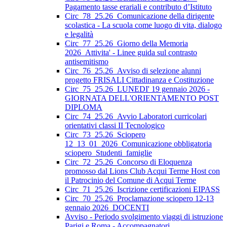
Pagamento tasse erariali e contributo d’Istituto
Circ_78_25.26_Comunicazione della dirigente
scolastica - La scuola come luogo di vita, dialogo
e legalità
Circ_77_25.26_Giorno della Memoria
2026_Attivita' - Linee guida sul contrasto
antisemitismo
Circ_76_25.26_Avviso di selezione alunni
progetto FRISALI Cittadinanza e Costituzione
Circ_75_25.26_LUNEDI' 19 gennaio 2026 -
GIORNATA DELL'ORIENTAMENTO POST
DIPLOMA
Circ_74_25.26_Avvio Laboratori curricolari
orientativi classi II Tecnologico
Circ_73_25.26_Sciopero
12_13_01_2026_Comunicazione obbligatoria
sciopero_Studenti_famiglie
Circ_72_25.26_Concorso di Eloquenza
promosso dal Lions Club Acqui Terme Host con
il Patrocinio del Comune di Acqui Terme
Circ_71_25.26_Iscrizione certificazioni EIPASS
Circ_70_25.26_Proclamazione sciopero 12-13
gennaio 2026_DOCENTI
Avviso - Periodo svolgimento viaggi di istruzione
Parigi e Roma - Accompagnatori