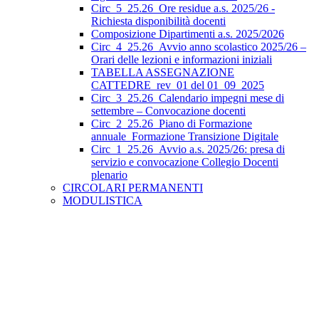
Circ_5_25.26_Ore residue a.s. 2025/26 -
Richiesta disponibilità docenti
Composizione Dipartimenti a.s. 2025/2026
Circ_4_25.26_Avvio anno scolastico 2025/26 –
Orari delle lezioni e informazioni iniziali
TABELLA ASSEGNAZIONE
CATTEDRE_rev_01 del 01_09_2025
Circ_3_25.26_Calendario impegni mese di
settembre – Convocazione docenti
Circ_2_25.26_Piano di Formazione
annuale_Formazione Transizione Digitale
Circ_1_25.26_Avvio a.s. 2025/26: presa di
servizio e convocazione Collegio Docenti
plenario
CIRCOLARI PERMANENTI
MODULISTICA