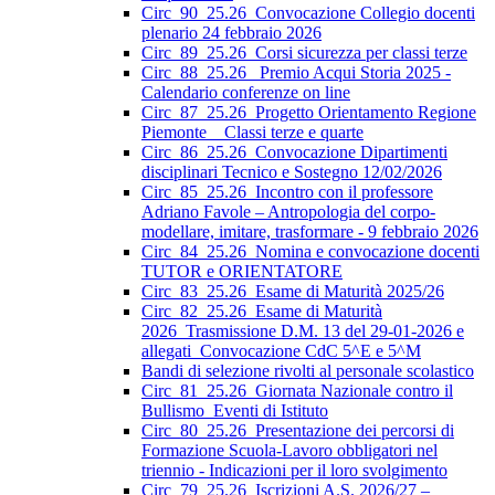
Circ_90_25.26_Convocazione Collegio docenti
plenario 24 febbraio 2026
Circ_89_25.26_Corsi sicurezza per classi terze
Circ_88_25.26_ Premio Acqui Storia 2025 -
Calendario conferenze on line
Circ_87_25.26_Progetto Orientamento Regione
Piemonte _ Classi terze e quarte
Circ_86_25.26_Convocazione Dipartimenti
disciplinari Tecnico e Sostegno 12/02/2026
Circ_85_25.26_Incontro con il professore
Adriano Favole – Antropologia del corpo-
modellare, imitare, trasformare - 9 febbraio 2026
Circ_84_25.26_Nomina e convocazione docenti
TUTOR e ORIENTATORE
Circ_83_25.26_Esame di Maturità 2025/26
Circ_82_25.26_Esame di Maturità
2026_Trasmissione D.M. 13 del 29-01-2026 e
allegati_Convocazione CdC 5^E e 5^M
Bandi di selezione rivolti al personale scolastico
Circ_81_25.26_Giornata Nazionale contro il
Bullismo_Eventi di Istituto
Circ_80_25.26_Presentazione dei percorsi di
Formazione Scuola-Lavoro obbligatori nel
triennio - Indicazioni per il loro svolgimento
Circ_79_25.26_Iscrizioni A.S. 2026/27 –