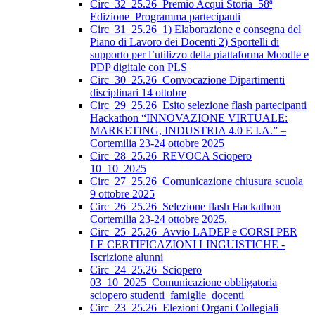
Circ_32_25.26_Premio Acqui Storia_58ª
Edizione_Programma partecipanti
Circ_31_25.26_1) Elaborazione e consegna del
Piano di Lavoro dei Docenti 2) Sportelli di
supporto per l’utilizzo della piattaforma Moodle e
PDP digitale con PLS
Circ_30_25.26_Convocazione Dipartimenti
disciplinari 14 ottobre
Circ_29_25.26_Esito selezione flash partecipanti
Hackathon “INNOVAZIONE VIRTUALE:
MARKETING, INDUSTRIA 4.0 E I.A.” –
Cortemilia 23-24 ottobre 2025
Circ_28_25.26_REVOCA Sciopero
10_10_2025
Circ_27_25.26_Comunicazione chiusura scuola
9 ottobre 2025
Circ_26_25.26_Selezione flash Hackathon
Cortemilia 23-24 ottobre 2025.
Circ_25_25.26_Avvio LADEP e CORSI PER
LE CERTIFICAZIONI LINGUISTICHE -
Iscrizione alunni
Circ_24_25.26_Sciopero
03_10_2025_Comunicazione obbligatoria
sciopero studenti_famiglie_docenti
Circ_23_25.26_Elezioni Organi Collegiali