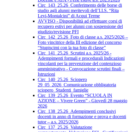
Circ_143_25.26_Conferimento delle borse di
studio agli alunni meritevoli dell’I.I.S. “Rita
Levi-Montalcini” di Acqui Terme
AVVISO - Disponibilità ad effettuare corsi di
recupero estivi per alunni con sospensione del
giudizio/revisione PFI
Circ_142_25.26_Foto di classe a.s. 2025/2026 –
Foto vincitrice della III edizione del concorso
“Stupiscimi con la tua foto di classe”
Circ_141_25.26_Scrutini a.s. 2025/26 -
Adempimenti formali e procedurali Indicazioni
vincolanti per la prevenzione del contenzioso
amministrativo - Convocazione scrutini finali –
Istruzioni
Circ_140_25.26_Sciopero
29_05_2026_Comunicazione obbligatoria
sciopero_Studenti_famiglie
Circ_139_25.26_Evento “SCUOLA IN
AZIONE – Vivere Green” - Giovedì 28 maggio
2026
Circ_138_25.26_Adempimenti conclusivi
docenti in anno di formazione e prova e docenti
tutor – a.s. 2025/2026
Circ_137_25.26_Valutazione