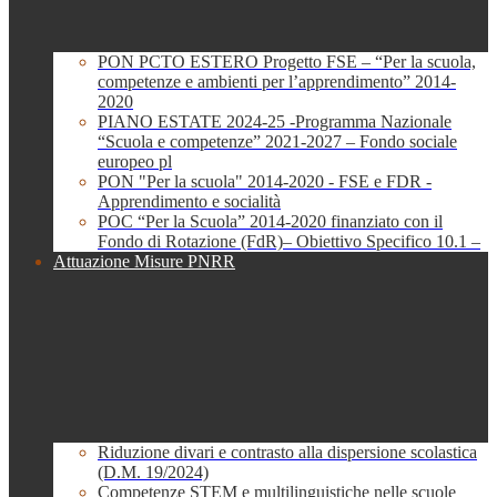
PON PCTO ESTERO Progetto FSE – “Per la scuola,
competenze e ambienti per l’apprendimento” 2014-
2020
PIANO ESTATE 2024-25 -Programma Nazionale
“Scuola e competenze” 2021-2027 – Fondo sociale
europeo pl
PON "Per la scuola" 2014-2020 - FSE e FDR -
Apprendimento e socialità
POC “Per la Scuola” 2014-2020 finanziato con il
Fondo di Rotazione (FdR)– Obiettivo Specifico 10.1 –
Attuazione Misure PNRR
Riduzione divari e contrasto alla dispersione scolastica
(D.M. 19/2024)
Competenze STEM e multilinguistiche nelle scuole