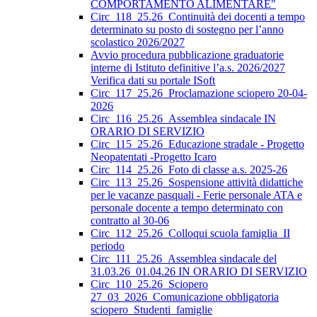
COMPORTAMENTO ALIMENTARE"
Circ_118_25.26_Continuità dei docenti a tempo
determinato su posto di sostegno per l’anno
scolastico 2026/2027
Avvio procedura pubblicazione graduatorie
interne di Istituto definitive l’a.s. 2026/2027
Verifica dati su portale ISoft
Circ_117_25.26_Proclamazione sciopero 20-04-
2026
Circ_116_25.26_Assemblea sindacale IN
ORARIO DI SERVIZIO
Circ_115_25.26_Educazione stradale - Progetto
Neopatentati -Progetto Icaro
Circ_114_25.26_Foto di classe a.s. 2025-26
Circ_113_25.26_Sospensione attività didattiche
per le vacanze pasquali - Ferie personale ATA e
personale docente a tempo determinato con
contratto al 30-06
Circ_112_25.26_Colloqui scuola famiglia_II
periodo
Circ_111_25.26_Assemblea sindacale del
31.03.26_01.04.26 IN ORARIO DI SERVIZIO
Circ_110_25.26_Sciopero
27_03_2026_Comunicazione obbligatoria
sciopero_Studenti_famiglie