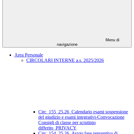
Menu di
navigazione
Area Personale
CIRCOLARI INTERNE a.s. 2025/2026
Circ_155_25.26_Calendario esami sospensione
del giudizio e esami integrativi-Convocazione
Consigli di classe per scrutinio
differito_PRIVACY
Circ_154_25.26_Avvio fase preventiva di