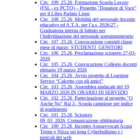
Circ_109_25.26_Formazione Scuola Lavoro
(FSL - ex PCTO) – Progetto "Donatore di Voce"
per il Libro Parlato Lions
Circ_108_25.26_Mobilità del personale docente,
educativo ed A.T.A. per l’a.s. 2026/27 -
Graduatoria interna di Istituto per
l’individuazione del personale soprannumerario
Circ_107_25.26_Convocazione consigli classe
mese di marzo_STUDENTI_GENITORI
Circ_106_25.26_Proclamazione sciopero 27-03-
2026
Circ_105_25.26_Convocazione Collegio docenti
plenario 19 marzo 2026
Circ_104_25.26_Avvio progetto di Learning
Service “Calcetto con gli amici”
Circ_103_25.26_Assemblea sindacale del 19
MARZO 2026 IN ORARIO DI SERVIZIO
Circ_102_25.26_Partecipazione al progetto "O
Anche No" Rai 2– Scuola campione per indice
di gradimento
Circ_101_25.26_Sciopero
09_03_2026_Comunicazione obbligatoria
Circ_100_25.26_Incontro Assoavvocati Acqui
Terme e Nizza sul tema Cyberbullismo e i
pericoli del web