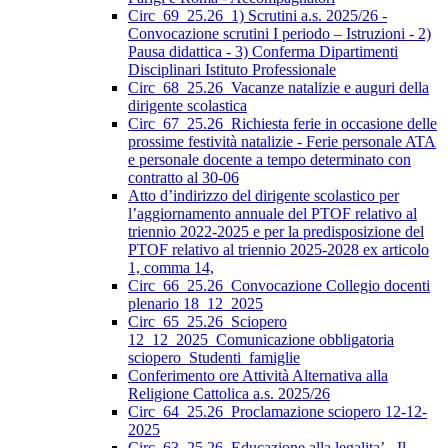
Circ_69_25.26_1) Scrutini a.s. 2025/26 -
Convocazione scrutini I periodo – Istruzioni - 2)
Pausa didattica - 3) Conferma Dipartimenti
Disciplinari Istituto Professionale
Circ_68_25.26_Vacanze natalizie e auguri della
dirigente scolastica
Circ_67_25.26_Richiesta ferie in occasione delle
prossime festività natalizie - Ferie personale ATA
e personale docente a tempo determinato con
contratto al 30-06
Atto d’indirizzo del dirigente scolastico per
l’aggiornamento annuale del PTOF relativo al
triennio 2022-2025 e per la predisposizione del
PTOF relativo al triennio 2025-2028 ex articolo
1, comma 14,
Circ_66_25.26_Convocazione Collegio docenti
plenario 18_12_2025
Circ_65_25.26_Sciopero
12_12_2025_Comunicazione obbligatoria
sciopero_Studenti_famiglie
Conferimento ore Attività Alternativa alla
Religione Cattolica a.s. 2025/26
Circ_64_25.26_Proclamazione sciopero 12-12-
2025
Circ_63_25.26_Educazione alla legalita’ - Il