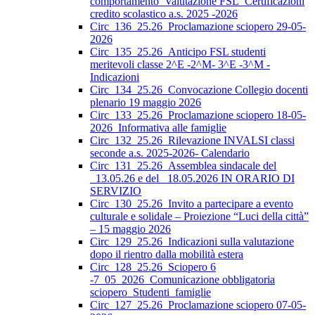
comportamento_Valutazione FSL_Certificazioni
credito scolastico a.s. 2025 -2026
Circ_136_25.26_Proclamazione sciopero 29-05-
2026
Circ_135_25.26_Anticipo FSL studenti
meritevoli classe 2^E -2^M- 3^E -3^M -
Indicazioni
Circ_134_25.26_Convocazione Collegio docenti
plenario 19 maggio 2026
Circ_133_25.26_Proclamazione sciopero 18-05-
2026_Informativa alle famiglie
Circ_132_25.26_Rilevazione INVALSI classi
seconde a.s. 2025-2026- Calendario
Circ_131_25.26_Assemblea sindacale del
_13.05.26 e del _18.05.2026 IN ORARIO DI
SERVIZIO
Circ_130_25.26_Invito a partecipare a evento
culturale e solidale – Proiezione “Luci della città”
– 15 maggio 2026
Circ_129_25.26_Indicazioni sulla valutazione
dopo il rientro dalla mobilità estera
Circ_128_25.26_Sciopero 6
-7_05_2026_Comunicazione obbligatoria
sciopero_Studenti_famiglie
Circ_127_25.26_Proclamazione sciopero 07-05-