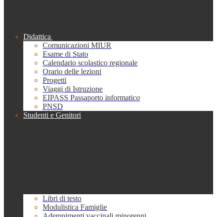
Didattica
Comunicazioni MIUR
Esame di Stato
Calendario scolastico regionale
Orario delle lezioni
Progetti
Viaggi di Istruzione
EIPASS Passaporto informatico
PNSD
Studenti e Genitori
Libri di testo
Modulistica Famiglie
Adempimenti vaccinali minorenni