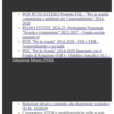
PON PCTO ESTERO Progetto FSE – “Per la scuola,
competenze e ambienti per l’apprendimento” 2014-
2020
PIANO ESTATE 2024-25 -Programma Nazionale
“Scuola e competenze” 2021-2027 – Fondo sociale
europeo pl
PON "Per la scuola" 2014-2020 - FSE e FDR -
Apprendimento e socialità
POC “Per la Scuola” 2014-2020 finanziato con il
Fondo di Rotazione (FdR)– Obiettivo Specifico 10.1 –
Attuazione Misure PNRR
Riduzione divari e contrasto alla dispersione scolastica
(D.M. 19/2024)
Competenze STEM e multilinguistiche nelle scuole