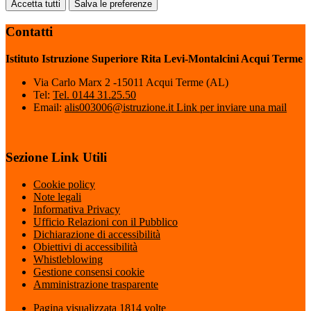
Accetta tutti
Salva le preferenze
Contatti
Istituto Istruzione Superiore Rita Levi-Montalcini Acqui Terme
Via Carlo Marx 2 -15011 Acqui Terme (AL)
Tel:
Tel. 0144 31.25.50
Email:
alis003006@istruzione.it
Link per inviare una mail
Sezione Link Utili
Cookie policy
Note legali
Informativa Privacy
Ufficio Relazioni con il Pubblico
Dichiarazione di accessibilità
Obiettivi di accessibilità
Whistleblowing
Gestione consensi cookie
Amministrazione trasparente
Pagina visualizzata
1814
volte