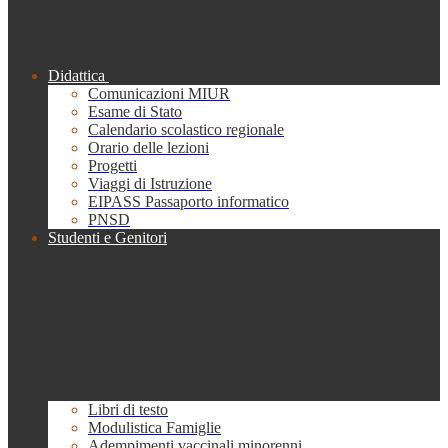
Didattica
Comunicazioni MIUR
Esame di Stato
Calendario scolastico regionale
Orario delle lezioni
Progetti
Viaggi di Istruzione
EIPASS Passaporto informatico
PNSD
Studenti e Genitori
Libri di testo
Modulistica Famiglie
Adempimenti vaccinali minorenni