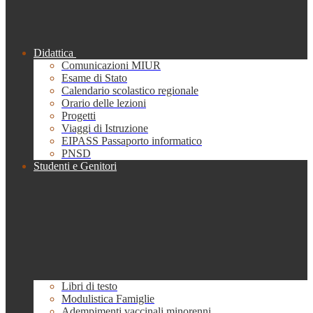
Didattica
Comunicazioni MIUR
Esame di Stato
Calendario scolastico regionale
Orario delle lezioni
Progetti
Viaggi di Istruzione
EIPASS Passaporto informatico
PNSD
Studenti e Genitori
Libri di testo
Modulistica Famiglie
Adempimenti vaccinali minorenni