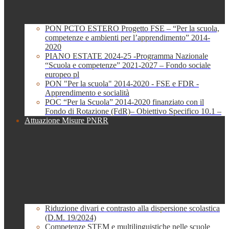
PON PCTO ESTERO Progetto FSE – “Per la scuola,
competenze e ambienti per l’apprendimento” 2014-
2020
PIANO ESTATE 2024-25 -Programma Nazionale
“Scuola e competenze” 2021-2027 – Fondo sociale
europeo pl
PON "Per la scuola" 2014-2020 - FSE e FDR -
Apprendimento e socialità
POC “Per la Scuola” 2014-2020 finanziato con il
Fondo di Rotazione (FdR)– Obiettivo Specifico 10.1 –
Attuazione Misure PNRR
Riduzione divari e contrasto alla dispersione scolastica
(D.M. 19/2024)
Competenze STEM e multilinguistiche nelle scuole