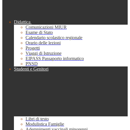
Didattica
Comunicazioni MIUR
Esame di Stato
Calendario scolastico regionale
Orario delle lezioni
Progetti
Viaggi di Istruzione
EIPASS Passaporto informatico
PNSD
Studenti e Genitori
Libri di testo
Modulistica Famiglie
Adempimenti vaccinali minorenni