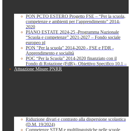
PON PCTO ESTERO Progetto FSE – “Per la scuola,
competenze e ambienti per l’apprendimento” 2014-
2020
PIANO ESTATE 2024-25 -Programma Nazionale
“Scuola e competenze” 2021-2027 – Fondo sociale
europeo pl
PON "Per la scuola" 2014-2020 - FSE e FDR -
Apprendimento e socialità
POC “Per la Scuola” 2014-2020 finanziato con il
Fondo di Rotazione (FdR)– Obiettivo Specifico 10.1 –
Attuazione Misure PNRR
Riduzione divari e contrasto alla dispersione scolastica
(D.M. 19/2024)
Competenze STEM e multilinguistiche nelle scuole