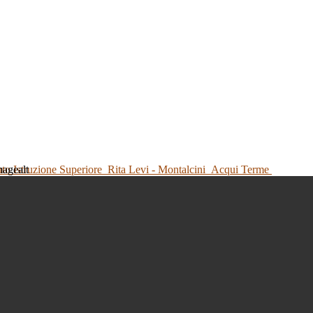
tuto Istruzione Superiore
Rita Levi - Montalcini
Acqui Terme