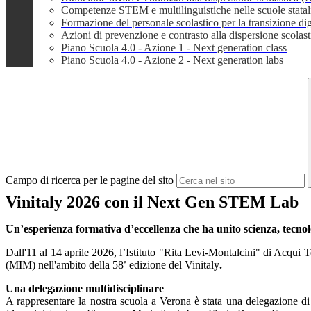
Competenze STEM e multilinguistiche nelle scuole stata
Formazione del personale scolastico per la transizione dig
Azioni di prevenzione e contrasto alla dispersione scola
Piano Scuola 4.0 - Azione 1 - Next generation class
Piano Scuola 4.0 - Azione 2 - Next generation labs
Campo di ricerca per le pagine del sito
Vinitaly 2026 con il Next Gen STEM Lab
Un’esperienza formativa d’eccellenza che ha unito scienza, tecnolo
Dall'11 al 14 aprile 2026, l’
Istituto "Rita Levi-Montalcini" di Acqui 
(MIM)
nell'ambito della 58ª edizione del
Vinitaly
.
Una delegazione multidisciplinare
A rappresentare la nostra scuola a Verona è stata una delegazione di q