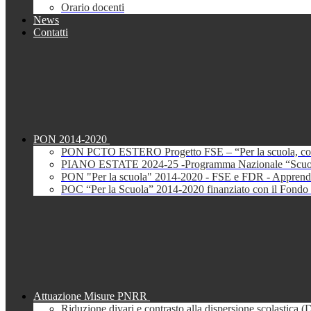
Orario docenti
News
Contatti
PON 2014-2020
PON PCTO ESTERO Progetto FSE – “Per la scuola, com
PIANO ESTATE 2024-25 -Programma Nazionale “Scuola 
PON "Per la scuola" 2014-2020 - FSE e FDR - Apprendi
POC “Per la Scuola” 2014-2020 finanziato con il Fondo 
Attuazione Misure PNRR
Riduzione divari e contrasto alla dispersione scolastica 