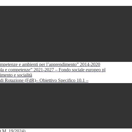
petenze e ambienti per l’apprendimento” 2014-2020
e competenze” 2021-2027 – Fondo sociale europeo pl
mento e socialità
di Rotazione (FdR)– Obiettivo Specifico 10.1 –
(D.M. 19/2024)