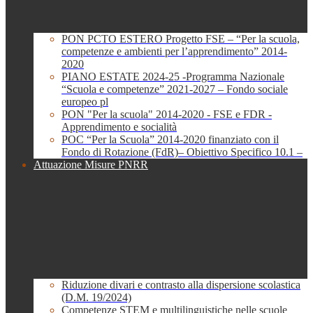
PON PCTO ESTERO Progetto FSE – “Per la scuola,
competenze e ambienti per l’apprendimento” 2014-
2020
PIANO ESTATE 2024-25 -Programma Nazionale
“Scuola e competenze” 2021-2027 – Fondo sociale
europeo pl
PON "Per la scuola" 2014-2020 - FSE e FDR -
Apprendimento e socialità
POC “Per la Scuola” 2014-2020 finanziato con il
Fondo di Rotazione (FdR)– Obiettivo Specifico 10.1 –
Attuazione Misure PNRR
Riduzione divari e contrasto alla dispersione scolastica
(D.M. 19/2024)
Competenze STEM e multilinguistiche nelle scuole