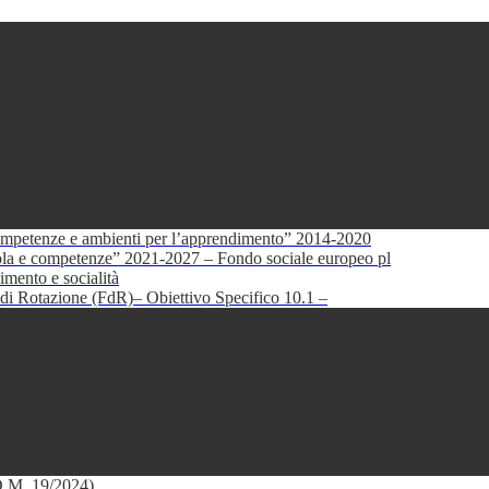
petenze e ambienti per l’apprendimento” 2014-2020
e competenze” 2021-2027 – Fondo sociale europeo pl
mento e socialità
di Rotazione (FdR)– Obiettivo Specifico 10.1 –
(D.M. 19/2024)