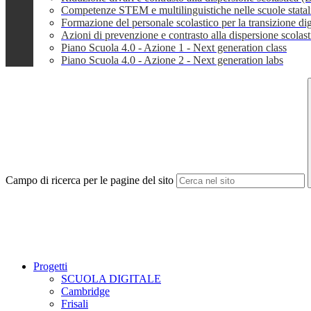
Competenze STEM e multilinguistiche nelle scuole stata
Formazione del personale scolastico per la transizione dig
Azioni di prevenzione e contrasto alla dispersione scola
Piano Scuola 4.0 - Azione 1 - Next generation class
Piano Scuola 4.0 - Azione 2 - Next generation labs
Campo di ricerca per le pagine del sito
Progetti
SCUOLA DIGITALE
Cambridge
Frisali