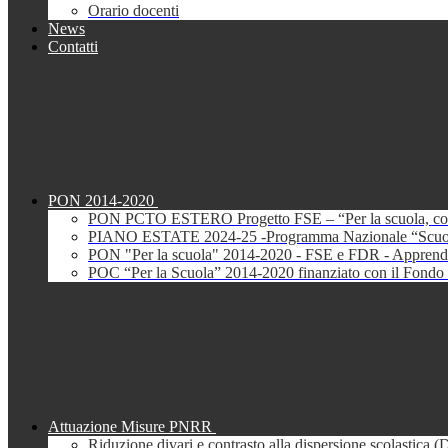
Orario docenti
News
Contatti
PON 2014-2020
PON PCTO ESTERO Progetto FSE – “Per la scuola, com
PIANO ESTATE 2024-25 -Programma Nazionale “Scuola 
PON "Per la scuola" 2014-2020 - FSE e FDR - Apprendi
POC “Per la Scuola” 2014-2020 finanziato con il Fondo 
Attuazione Misure PNRR
Riduzione divari e contrasto alla dispersione scolastica 