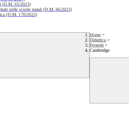
li (D.M. 65/2023)
itale nelle scuole statali (D.M. 66/2023)
stica (D.M. 170/2022)
Home
>
Didattica
>
Progetti
>
Cambridge