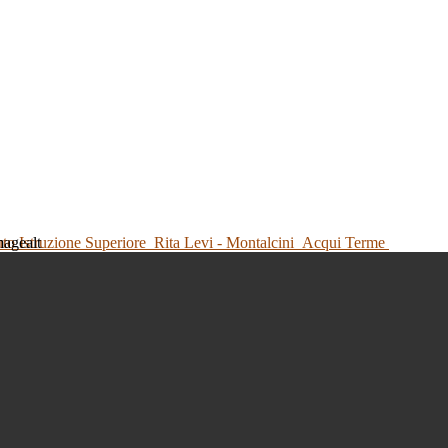
tuto Istruzione Superiore
Rita Levi - Montalcini
Acqui Terme