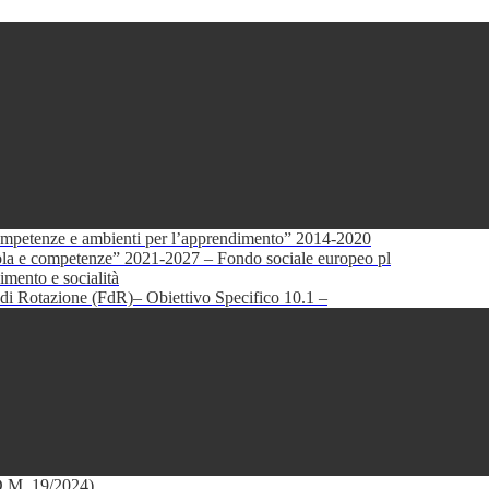
petenze e ambienti per l’apprendimento” 2014-2020
e competenze” 2021-2027 – Fondo sociale europeo pl
mento e socialità
di Rotazione (FdR)– Obiettivo Specifico 10.1 –
(D.M. 19/2024)