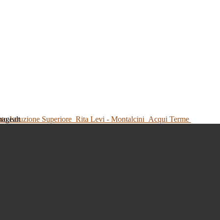
tuto Istruzione Superiore
Rita Levi - Montalcini
Acqui Terme