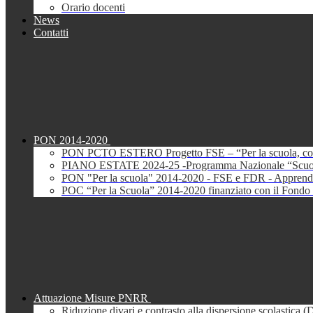
Orario docenti
News
Contatti
PON 2014-2020
PON PCTO ESTERO Progetto FSE – “Per la scuola, com
PIANO ESTATE 2024-25 -Programma Nazionale “Scuola 
PON "Per la scuola" 2014-2020 - FSE e FDR - Apprendi
POC “Per la Scuola” 2014-2020 finanziato con il Fondo 
Attuazione Misure PNRR
Riduzione divari e contrasto alla dispersione scolastica 