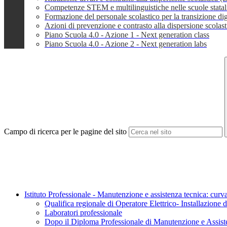
Competenze STEM e multilinguistiche nelle scuole stata
Formazione del personale scolastico per la transizione dig
Azioni di prevenzione e contrasto alla dispersione scola
Piano Scuola 4.0 - Azione 1 - Next generation class
Piano Scuola 4.0 - Azione 2 - Next generation labs
Campo di ricerca per le pagine del sito
Istituto Professionale - Manutenzione e assistenza tecnica: curva
Qualifica regionale di Operatore Elettrico- Installazione di 
Laboratori professionale
Dopo il Diploma Professionale di Manutenzione e Assist