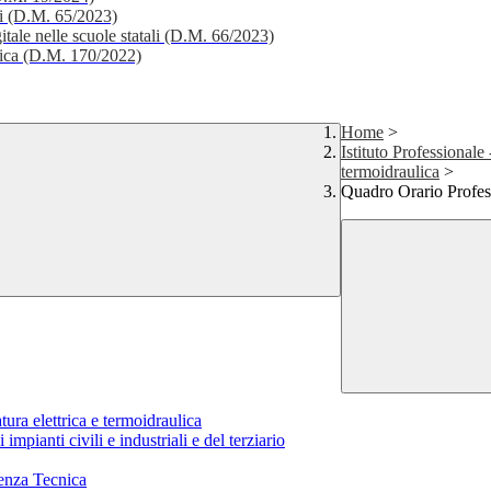
li (D.M. 65/2023)
itale nelle scuole statali (D.M. 66/2023)
stica (D.M. 170/2022)
Home
>
Istituto Professionale
termoidraulica
>
Quadro Orario Profes
tura elettrica e termoidraulica
impianti civili e industriali e del terziario
enza Tecnica