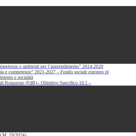
petenze e ambienti per l’apprendimento” 2014-2020
e competenze” 2021-2027 – Fondo sociale europeo pl
mento e socialità
di Rotazione (FdR)– Obiettivo Specifico 10.1 –
(D.M. 19/2024)