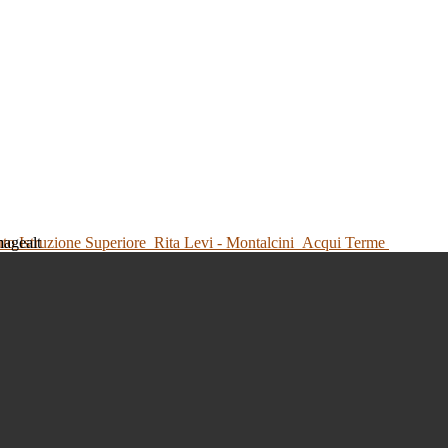
tuto Istruzione Superiore
Rita Levi - Montalcini
Acqui Terme