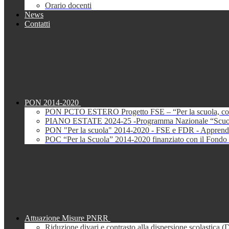
Orario docenti
News
Contatti
PON 2014-2020
PON PCTO ESTERO Progetto FSE – “Per la scuola, com
PIANO ESTATE 2024-25 -Programma Nazionale “Scuola 
PON "Per la scuola" 2014-2020 - FSE e FDR - Apprendi
POC “Per la Scuola” 2014-2020 finanziato con il Fondo 
Attuazione Misure PNRR
Riduzione divari e contrasto alla dispersione scolastica 