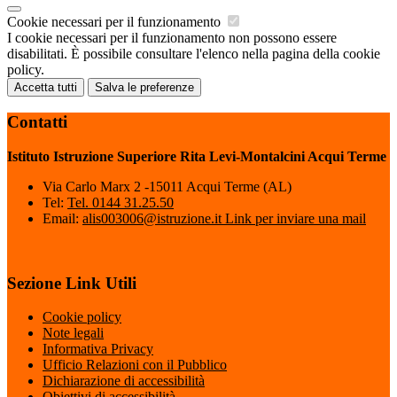
Cookie necessari per il funzionamento
I cookie necessari per il funzionamento non possono essere
disabilitati. È possibile consultare l'elenco nella pagina della cookie
policy.
Accetta tutti
Salva le preferenze
Contatti
Istituto Istruzione Superiore Rita Levi-Montalcini Acqui Terme
Via Carlo Marx 2 -15011 Acqui Terme (AL)
Tel:
Tel. 0144 31.25.50
Email:
alis003006@istruzione.it
Link per inviare una mail
Sezione Link Utili
Cookie policy
Note legali
Informativa Privacy
Ufficio Relazioni con il Pubblico
Dichiarazione di accessibilità
Obiettivi di accessibilità