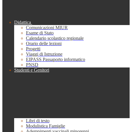
Didattica
Comunicazioni MIUR
Esame di Stato
Calendario scolastico regionale
Orario delle lezioni
Progetti
Viaggi di Istruzione
EIPASS Passaporto informatico
PNSD
Studenti e Genitori
Libri di testo
Modulistica Famiglie
Adempimenti vaccinali minorenni