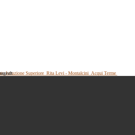
tuto Istruzione Superiore
Rita Levi - Montalcini
Acqui Terme