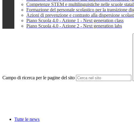
Competenze STEM e multilinguistiche nelle scuole stata
Formazione del personale scolastico per la transizione dig
Azioni di prevenzione e contrasto alla dispersione scola
Piano Scuola 4.0 - Azione 1 - Next generation class
Piano Scuola 4.0 - Azione 2 - Next generation labs
Campo di ricerca per le pagine del sito
Tutte le news