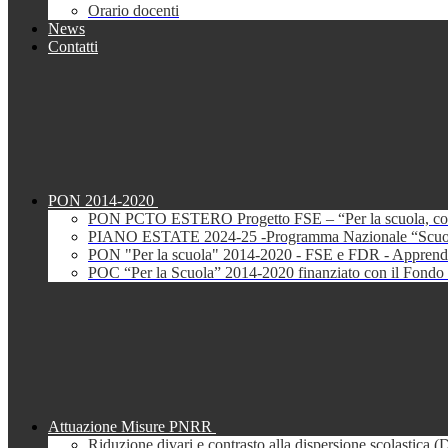
Orario docenti
News
Contatti
PON 2014-2020
PON PCTO ESTERO Progetto FSE – “Per la scuola, com
PIANO ESTATE 2024-25 -Programma Nazionale “Scuola 
PON "Per la scuola" 2014-2020 - FSE e FDR - Apprendi
POC “Per la Scuola” 2014-2020 finanziato con il Fondo 
Attuazione Misure PNRR
Riduzione divari e contrasto alla dispersione scolastica 