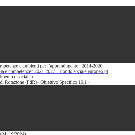
petenze e ambienti per l’apprendimento” 2014-2020
e competenze” 2021-2027 – Fondo sociale europeo pl
mento e socialità
di Rotazione (FdR)– Obiettivo Specifico 10.1 –
(D.M. 19/2024)