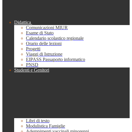
Didattica
Comunicazioni MIUR
Esame di Stato
Calendario scolastico regionale
Orario delle lezioni
Progetti
Viaggi di Istruzione
EIPASS Passaporto informatico
PNSD
Studenti e Genitori
Libri di testo
Modulistica Famiglie
Adempimenti vaccinali minorenni