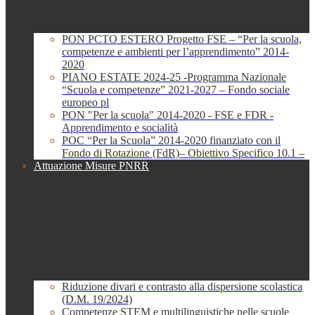
PON PCTO ESTERO Progetto FSE – “Per la scuola,
competenze e ambienti per l’apprendimento” 2014-
2020
PIANO ESTATE 2024-25 -Programma Nazionale
“Scuola e competenze” 2021-2027 – Fondo sociale
europeo pl
PON "Per la scuola" 2014-2020 - FSE e FDR -
Apprendimento e socialità
POC “Per la Scuola” 2014-2020 finanziato con il
Fondo di Rotazione (FdR)– Obiettivo Specifico 10.1 –
Attuazione Misure PNRR
Riduzione divari e contrasto alla dispersione scolastica
(D.M. 19/2024)
Competenze STEM e multilinguistiche nelle scuole