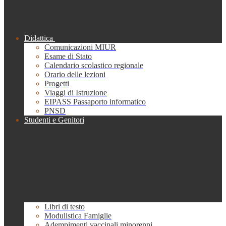
Didattica
Comunicazioni MIUR
Esame di Stato
Calendario scolastico regionale
Orario delle lezioni
Progetti
Viaggi di Istruzione
EIPASS Passaporto informatico
PNSD
Studenti e Genitori
Libri di testo
Modulistica Famiglie
Adempimenti vaccinali minorenni