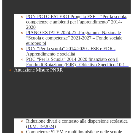
PON PCTO ESTERO Progetto FSE – “Per la scuola,
competenze e ambienti per l’apprendimento” 2014-
2020
PIANO ESTATE 2024-25 -Programma Nazionale
“Scuola e competenze” 2021-2027 – Fondo sociale
europeo pl
PON "Per la scuola" 2014-2020 - FSE e FDR -
Apprendimento e socialità
POC “Per la Scuola” 2014-2020 finanziato con il
Fondo di Rotazione (FdR)– Obiettivo Specifico 10.1 –
Attuazione Misure PNRR
Riduzione divari e contrasto alla dispersione scolastica
(D.M. 19/2024)
Competenze STEM e multilinguistiche nelle scuole