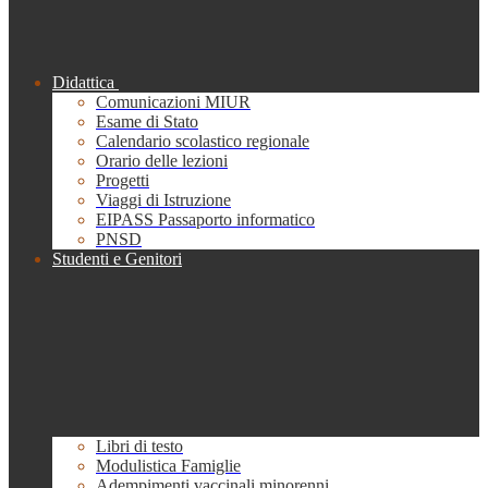
Didattica
Comunicazioni MIUR
Esame di Stato
Calendario scolastico regionale
Orario delle lezioni
Progetti
Viaggi di Istruzione
EIPASS Passaporto informatico
PNSD
Studenti e Genitori
Libri di testo
Modulistica Famiglie
Adempimenti vaccinali minorenni