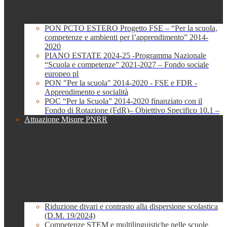
PON PCTO ESTERO Progetto FSE – “Per la scuola,
competenze e ambienti per l’apprendimento” 2014-
2020
PIANO ESTATE 2024-25 -Programma Nazionale
“Scuola e competenze” 2021-2027 – Fondo sociale
europeo pl
PON "Per la scuola" 2014-2020 - FSE e FDR -
Apprendimento e socialità
POC “Per la Scuola” 2014-2020 finanziato con il
Fondo di Rotazione (FdR)– Obiettivo Specifico 10.1 –
Attuazione Misure PNRR
Riduzione divari e contrasto alla dispersione scolastica
(D.M. 19/2024)
Competenze STEM e multilinguistiche nelle scuole