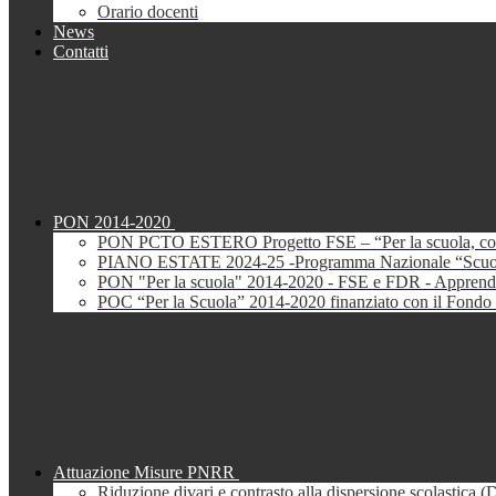
Orario docenti
News
Contatti
PON 2014-2020
PON PCTO ESTERO Progetto FSE – “Per la scuola, com
PIANO ESTATE 2024-25 -Programma Nazionale “Scuola 
PON "Per la scuola" 2014-2020 - FSE e FDR - Apprendi
POC “Per la Scuola” 2014-2020 finanziato con il Fondo 
Attuazione Misure PNRR
Riduzione divari e contrasto alla dispersione scolastica 