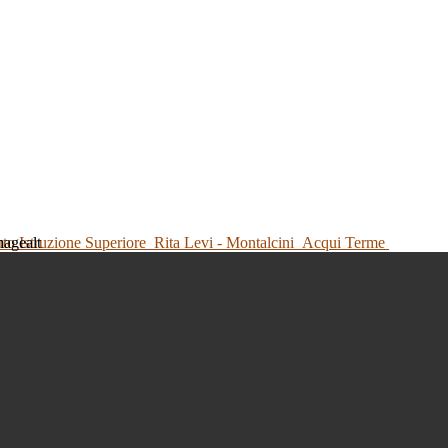
tuto Istruzione Superiore
Rita Levi - Montalcini
Acqui Terme