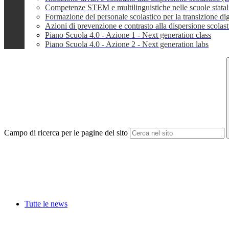
Competenze STEM e multilinguistiche nelle scuole stata
Formazione del personale scolastico per la transizione dig
Azioni di prevenzione e contrasto alla dispersione scola
Piano Scuola 4.0 - Azione 1 - Next generation class
Piano Scuola 4.0 - Azione 2 - Next generation labs
Campo di ricerca per le pagine del sito
Tutte le news