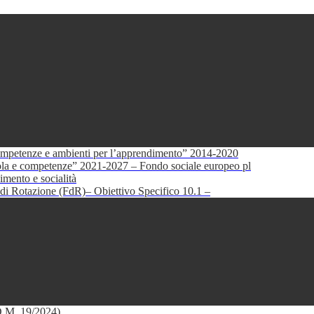
petenze e ambienti per l’apprendimento” 2014-2020
e competenze” 2021-2027 – Fondo sociale europeo pl
mento e socialità
di Rotazione (FdR)– Obiettivo Specifico 10.1 –
(D.M. 19/2024)