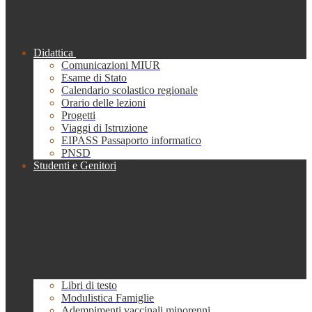
Didattica
Comunicazioni MIUR
Esame di Stato
Calendario scolastico regionale
Orario delle lezioni
Progetti
Viaggi di Istruzione
EIPASS Passaporto informatico
PNSD
Studenti e Genitori
Libri di testo
Modulistica Famiglie
Adempimenti vaccinali minorenni