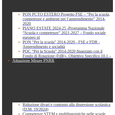
PON PCTO ESTERO Progetto FSE – “Per la scuola,
competenze e ambienti per l’apprendimento” 2014-
2020
PIANO ESTATE 2024-25 -Programma Nazionale
“Scuola e competenze” 2021-2027 – Fondo sociale
europeo pl
PON "Per la scuola" 2014-2020 - FSE e FDR -
Apprendimento e socialità
POC “Per la Scuola” 2014-2020 finanziato con il
Fondo di Rotazione (FdR)– Obiettivo Specifico 10.1 –
Attuazione Misure PNRR
Riduzione divari e contrasto alla dispersione scolastica
(D.M. 19/2024)
Competenze STEM e multilinguistiche nelle scuole