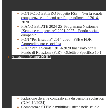
PON PCTO ESTERO Progetto FSE – “Per la scuola,
competenze e ambienti per l’apprendimento” 2014-
2020
PIANO ESTATE 2024-25 -Programma Nazionale
“Scuola e competenze” 2021-2027 – Fondo sociale
europeo pl
PON "Per la scuola" 2014-2020 - FSE e FDR -
Apprendimento e socialità
POC “Per la Scuola” 2014-2020 finanziato con il
Fondo di Rotazione (FdR)– Obiettivo Specifico 10.1 –
Attuazione Misure PNRR
Riduzione divari e contrasto alla dispersione scolastica
(D.M. 19/2024)
Competenze STEM e multilinguistiche nelle scuole