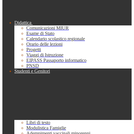
Didattica
Comunicazioni MIUR
Esame di Stato
Calendario scolastico regionale
Orario delle lezioni
Progetti
Viaggi di Istruzione
EIPASS Passaporto informatico
PNSD
Studenti e Genitori
Libri di testo
Modulistica Famiglie
Adempimenti vaccinali minorenni