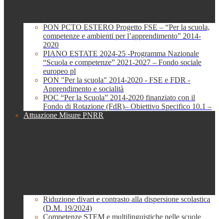
PON PCTO ESTERO Progetto FSE – “Per la scuola,
competenze e ambienti per l’apprendimento” 2014-
2020
PIANO ESTATE 2024-25 -Programma Nazionale
“Scuola e competenze” 2021-2027 – Fondo sociale
europeo pl
PON "Per la scuola" 2014-2020 - FSE e FDR -
Apprendimento e socialità
POC “Per la Scuola” 2014-2020 finanziato con il
Fondo di Rotazione (FdR)– Obiettivo Specifico 10.1 –
Attuazione Misure PNRR
Riduzione divari e contrasto alla dispersione scolastica
(D.M. 19/2024)
Competenze STEM e multilinguistiche nelle scuole