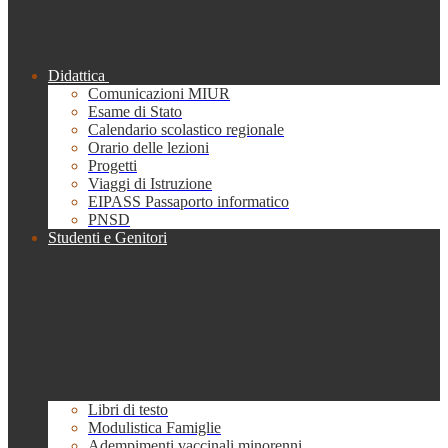
Didattica
Comunicazioni MIUR
Esame di Stato
Calendario scolastico regionale
Orario delle lezioni
Progetti
Viaggi di Istruzione
EIPASS Passaporto informatico
PNSD
Studenti e Genitori
Libri di testo
Modulistica Famiglie
Adempimenti vaccinali minorenni