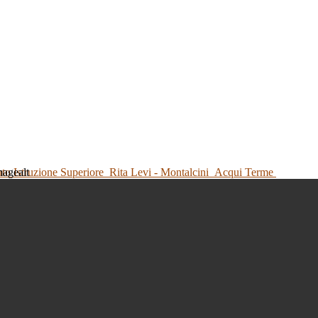
tuto Istruzione Superiore
Rita Levi - Montalcini
Acqui Terme