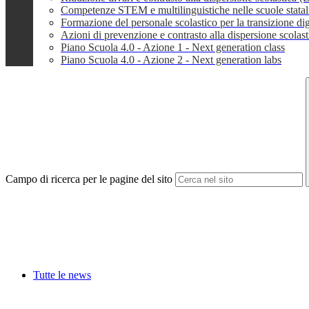
Competenze STEM e multilinguistiche nelle scuole stata
Formazione del personale scolastico per la transizione dig
Azioni di prevenzione e contrasto alla dispersione scola
Piano Scuola 4.0 - Azione 1 - Next generation class
Piano Scuola 4.0 - Azione 2 - Next generation labs
Campo di ricerca per le pagine del sito
Tutte le news