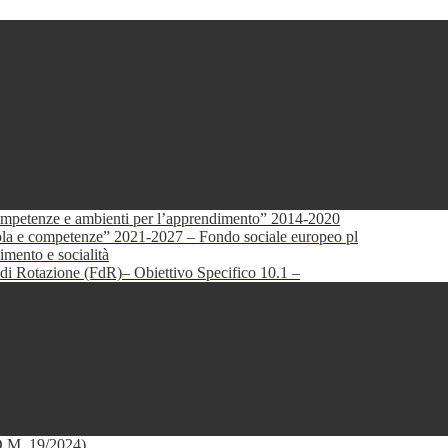
petenze e ambienti per l’apprendimento” 2014-2020
e competenze” 2021-2027 – Fondo sociale europeo pl
mento e socialità
di Rotazione (FdR)– Obiettivo Specifico 10.1 –
(D.M. 19/2024)