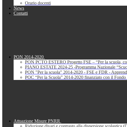
Orario docenti
News
Contatti
PON 2014-2020
PON PCTO ESTERO Progetto FSE – “Per la scuola, com
PIANO ESTATE 2024-25 -Programma Nazionale “Scuola 
PON "Per la scuola" 2014-2020 - FSE e FDR - Apprendi
POC “Per la Scuola” 2014-2020 finanziato con il Fondo 
Attuazione Misure PNRR
Riduzione divari e contrasto alla dispersione scolastica 