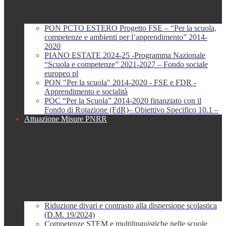
PON PCTO ESTERO Progetto FSE – “Per la scuola,
competenze e ambienti per l’apprendimento” 2014-
2020
PIANO ESTATE 2024-25 -Programma Nazionale
“Scuola e competenze” 2021-2027 – Fondo sociale
europeo pl
PON "Per la scuola" 2014-2020 - FSE e FDR -
Apprendimento e socialità
POC “Per la Scuola” 2014-2020 finanziato con il
Fondo di Rotazione (FdR)– Obiettivo Specifico 10.1 –
Attuazione Misure PNRR
Riduzione divari e contrasto alla dispersione scolastica
(D.M. 19/2024)
Competenze STEM e multilinguistiche nelle scuole