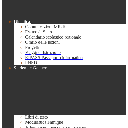
Didattica
Comunicazioni MIUR
Esame di Stato
Calendario scolastico regionale
Orario delle lezioni
Progetti
Viaggi di Istruzione
EIPASS Passaporto informatico
PNSD
Studenti e Genitori
Libri di testo
Modulistica Famiglie
Adempimenti vaccinali minorenni