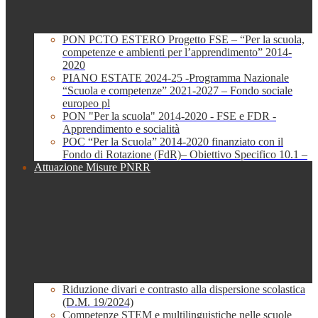
PON PCTO ESTERO Progetto FSE – “Per la scuola,
competenze e ambienti per l’apprendimento” 2014-
2020
PIANO ESTATE 2024-25 -Programma Nazionale
“Scuola e competenze” 2021-2027 – Fondo sociale
europeo pl
PON "Per la scuola" 2014-2020 - FSE e FDR -
Apprendimento e socialità
POC “Per la Scuola” 2014-2020 finanziato con il
Fondo di Rotazione (FdR)– Obiettivo Specifico 10.1 –
Attuazione Misure PNRR
Riduzione divari e contrasto alla dispersione scolastica
(D.M. 19/2024)
Competenze STEM e multilinguistiche nelle scuole