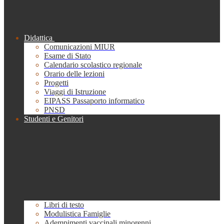
Didattica
Comunicazioni MIUR
Esame di Stato
Calendario scolastico regionale
Orario delle lezioni
Progetti
Viaggi di Istruzione
EIPASS Passaporto informatico
PNSD
Studenti e Genitori
Libri di testo
Modulistica Famiglie
Adempimenti vaccinali minorenni