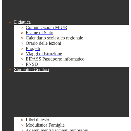
Didattica
Comunicazioni MIUR
Esame di Stato
Calendario scolastico regionale
Orario delle lezioni
Progetti
Viaggi di Istruzione
EIPASS Passaporto informatico
PNSD
Studenti e Genitori
Libri di testo
Modulistica Famiglie
Adempimenti vaccinali minorenni