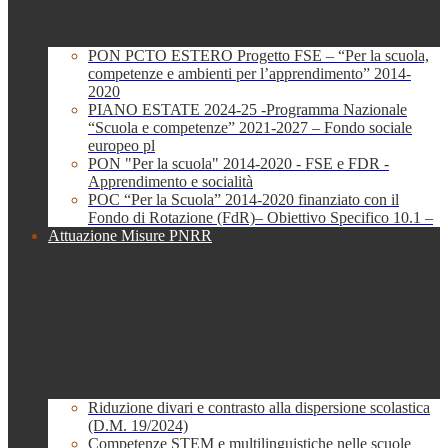
PON PCTO ESTERO Progetto FSE – “Per la scuola,
competenze e ambienti per l’apprendimento” 2014-
2020
PIANO ESTATE 2024-25 -Programma Nazionale
“Scuola e competenze” 2021-2027 – Fondo sociale
europeo pl
PON "Per la scuola" 2014-2020 - FSE e FDR -
Apprendimento e socialità
POC “Per la Scuola” 2014-2020 finanziato con il
Fondo di Rotazione (FdR)– Obiettivo Specifico 10.1 –
Attuazione Misure PNRR
Riduzione divari e contrasto alla dispersione scolastica
(D.M. 19/2024)
Competenze STEM e multilinguistiche nelle scuole