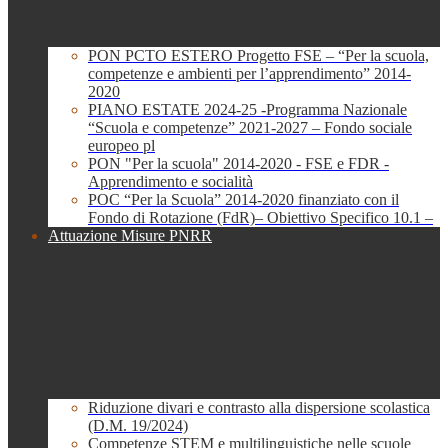
PON PCTO ESTERO Progetto FSE – “Per la scuola,
competenze e ambienti per l’apprendimento” 2014-
2020
PIANO ESTATE 2024-25 -Programma Nazionale
“Scuola e competenze” 2021-2027 – Fondo sociale
europeo pl
PON "Per la scuola" 2014-2020 - FSE e FDR -
Apprendimento e socialità
POC “Per la Scuola” 2014-2020 finanziato con il
Fondo di Rotazione (FdR)– Obiettivo Specifico 10.1 –
Attuazione Misure PNRR
Riduzione divari e contrasto alla dispersione scolastica
(D.M. 19/2024)
Competenze STEM e multilinguistiche nelle scuole