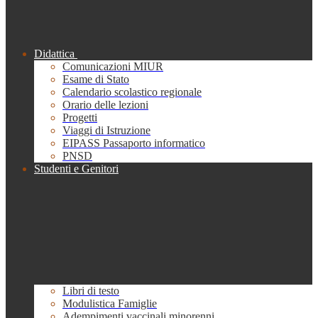
Didattica
Comunicazioni MIUR
Esame di Stato
Calendario scolastico regionale
Orario delle lezioni
Progetti
Viaggi di Istruzione
EIPASS Passaporto informatico
PNSD
Studenti e Genitori
Libri di testo
Modulistica Famiglie
Adempimenti vaccinali minorenni