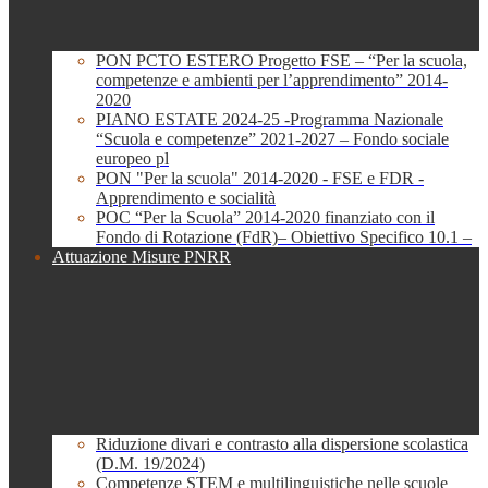
PON PCTO ESTERO Progetto FSE – “Per la scuola,
competenze e ambienti per l’apprendimento” 2014-
2020
PIANO ESTATE 2024-25 -Programma Nazionale
“Scuola e competenze” 2021-2027 – Fondo sociale
europeo pl
PON "Per la scuola" 2014-2020 - FSE e FDR -
Apprendimento e socialità
POC “Per la Scuola” 2014-2020 finanziato con il
Fondo di Rotazione (FdR)– Obiettivo Specifico 10.1 –
Attuazione Misure PNRR
Riduzione divari e contrasto alla dispersione scolastica
(D.M. 19/2024)
Competenze STEM e multilinguistiche nelle scuole