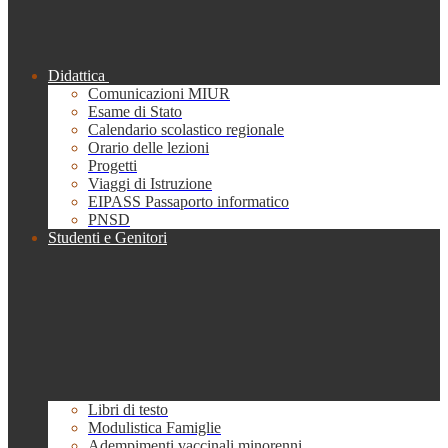
Didattica
Comunicazioni MIUR
Esame di Stato
Calendario scolastico regionale
Orario delle lezioni
Progetti
Viaggi di Istruzione
EIPASS Passaporto informatico
PNSD
Studenti e Genitori
Libri di testo
Modulistica Famiglie
Adempimenti vaccinali minorenni